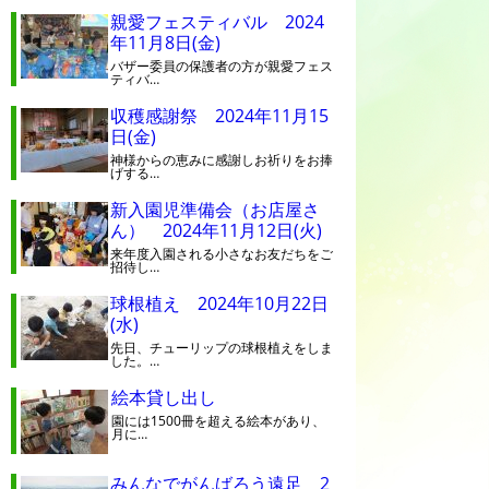
親愛フェスティバル 2024
年11月8日(金)
バザー委員の保護者の方が親愛フェス
ティバ…
収穫感謝祭 2024年11月15
日(金)
神様からの恵みに感謝しお祈りをお捧
げする…
新入園児準備会（お店屋さ
ん） 2024年11月12日(火)
来年度入園される小さなお友だちをご
招待し…
球根植え 2024年10月22日
(水)
先日、チューリップの球根植えをしま
した。…
絵本貸し出し
園には1500冊を超える絵本があり、
月に…
みんなでがんばろう遠足 2