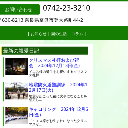
0742-23-3210
お問い合わせ
〒630-8213 奈良県奈良市登大路町44-2
お知らせ
園の生活
コラム
最新の親愛日記
クリスマス礼拝および祝
会 2024年12月13日(金)
イエス様の誕生をお祝いするクリスマ
ス礼拝…
地震防火避難訓練 2024年1
2月17日(火)
地震が起こった後に火事になることを
想定し…
キャロリング 2024年12月6
日(金)
「イエス様がお生まれになったクリス
マスが…