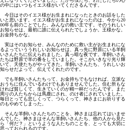
えになってくださいました。だから僕たち、わたしたちの心
の中にはいつもイエス様がいてくださるんです。
今日はそのイエス様がお生まれになったときのお話をした
いと思います。イエス様がお生まれになったのは、今から
20
00
年も前のことでした。みんなの救い主です。そのうれしい
お知らせは、最初に誰に伝えられたでしょうか。王様かな。
お金持ちかな。
実はそのお知らせ、みんなのために救い主がお生まれにな
るよっていううれしいお知らせは、真っ先に野原にいる羊飼
いさんたちに伝えられました。真っ暗な夜です。羊飼いさん
たちは野原で羊の番をしていました。そこがいきなり光り輝
いて、天使たちがやってきた。羊飼いさんたち、うれしいお
知らせだよって、伝えてくれたのです。
でも羊飼いさんたちって、お金持ちでもなければ、立派な
おうちに住んでいるわけでもありませんでした。住む所もな
ければ貧しくて、生きていくのが精一杯だったんです。また
周りの人たちからは馬鹿にされ、のけ者にされていました。
毎日とっても悲しくって、つらくって、神さまにお祈りする
のもやめてしまった。
そんな羊飼いさんたちのことを、神さまは忘れてはいませ
んでした。神さまはそんな羊飼いさんたち、他の人から見た
ら「何だ？」というような人たちのことを、とっても大切に
思っておられるのです。