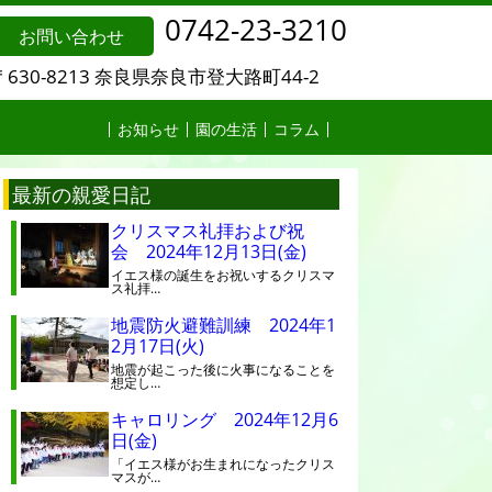
0742-23-3210
お問い合わせ
〒630-8213 奈良県奈良市登大路町44-2
お知らせ
園の生活
コラム
最新の親愛日記
クリスマス礼拝および祝
会 2024年12月13日(金)
イエス様の誕生をお祝いするクリスマ
ス礼拝…
地震防火避難訓練 2024年1
2月17日(火)
地震が起こった後に火事になることを
想定し…
キャロリング 2024年12月6
日(金)
「イエス様がお生まれになったクリス
マスが…