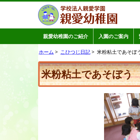
親愛幼稚園のご紹介
入園のご案内
ホーム
>
こひつじ日記
>
米粉粘土であそぼう 20
米粉粘土であそぼう