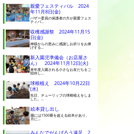
親愛フェスティバル 2024
年11月8日(金)
バザー委員の保護者の方が親愛フェス
ティバ…
収穫感謝祭 2024年11月15
日(金)
神様からの恵みに感謝しお祈りをお捧
げする…
新入園児準備会（お店屋さ
ん） 2024年11月12日(火)
来年度入園される小さなお友だちをご
招待し…
球根植え 2024年10月22日
(水)
先日、チューリップの球根植えをしま
した。…
絵本貸し出し
園には1500冊を超える絵本があり、
月に…
みんなでがんばろう遠足 2