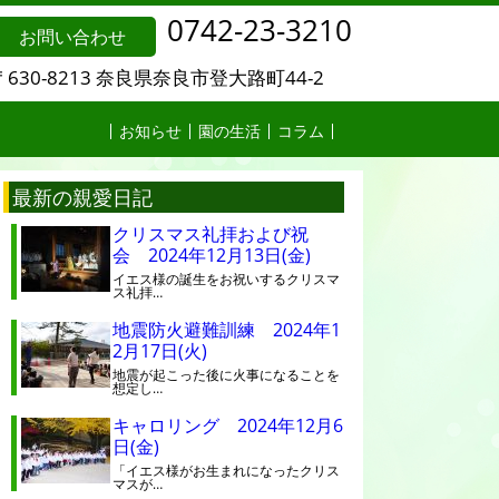
0742-23-3210
お問い合わせ
〒630-8213 奈良県奈良市登大路町44-2
お知らせ
園の生活
コラム
最新の親愛日記
クリスマス礼拝および祝
会 2024年12月13日(金)
イエス様の誕生をお祝いするクリスマ
ス礼拝…
地震防火避難訓練 2024年1
2月17日(火)
地震が起こった後に火事になることを
想定し…
キャロリング 2024年12月6
日(金)
「イエス様がお生まれになったクリス
マスが…