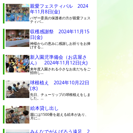
親愛フェスティバル 2024
年11月8日(金)
バザー委員の保護者の方が親愛フェス
ティバ…
収穫感謝祭 2024年11月15
日(金)
神様からの恵みに感謝しお祈りをお捧
げする…
新入園児準備会（お店屋さ
ん） 2024年11月12日(火)
来年度入園される小さなお友だちをご
招待し…
球根植え 2024年10月22日
(水)
先日、チューリップの球根植えをしま
した。…
絵本貸し出し
園には1500冊を超える絵本があり、
月に…
みんなでがんばろう遠足 2