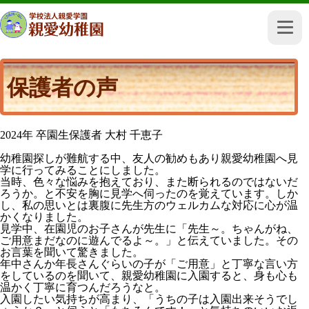
保護者の声
2024年 卒園生保護者 大村 千恵子
幼稚園探しが難航する中、友人の勧めもあり親愛幼稚園へ見
学に行ってみることにしました。
当時、色々な悩みを抱えており、また断られるのではないだ
ろうか。と不安を胸に見学へ伺ったのを覚えています。しか
し、私の思いとは裏腹に先生方のウェルカムな対応に心が温
かくなりました。
見学中、在園児のお子さんが先生に「先生～。ちゃんがね、
ご用意まだなのに遊んでるよ～。」と伝えていました。その
お言葉を聞いて驚きました。
年中さんか年長さんぐらいの子が「ご用意」と丁寧な言い方
をしているのを聞いて、親愛幼稚園に入園すると、身も心も
温かく丁寧に育つんだろうなと。
入園したい気持ちが高まり、「うちの子は入園出来そうでし