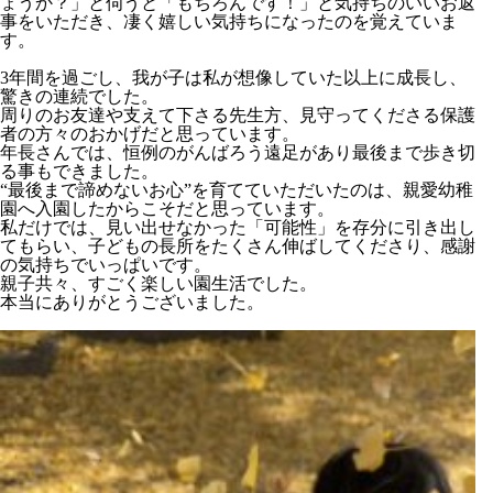
ょうか？」と伺うと「もちろんです！」と気持ちのいいお返
事をいただき、凄く嬉しい気持ちになったのを覚えていま
す。
3年間を過ごし、我が子は私が想像していた以上に成長し、
驚きの連続でした。
周りのお友達や支えて下さる先生方、見守ってくださる保護
者の方々のおかげだと思っています。
年長さんでは、恒例のがんばろう遠足があり最後まで歩き切
る事もできました。
“最後まで諦めないお心”を育てていただいたのは、親愛幼稚
園へ入園したからこそだと思っています。
私だけでは、見い出せなかった「可能性」を存分に引き出し
てもらい、子どもの長所をたくさん伸ばしてくださり、感謝
の気持ちでいっぱいです。
親子共々、すごく楽しい園生活でした。
本当にありがとうございました。