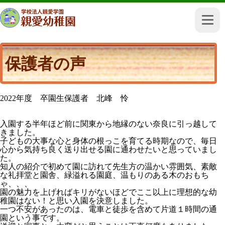
保護者の声
2022年度 卒園生保護者 北峰 怜
入園する半年ほど前に関東から地縁のない奈良に引っ越して
きました。
子どもの大事な心と身体の根っこを育てる時期なので、毎日
心から気持ち良く送り出せる園に通わせたいと思っていまし
た。
知人の紹介で初めて園に訪れて先生方の温かい雰囲気、素敵
な礼拝堂と園舎、緑溢れる園庭、温もりのある木のおもち
ゃ、、、
園の魅力を上げればキリがないほどでここ以上に理想的な幼
稚園はない！と思い入園を決意しました。
一つ不安があったのは、電車と徒歩を含めて片道１時間の通
園という事です。