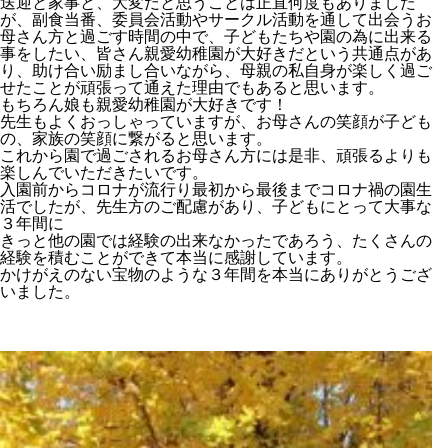
送迎と家事と、大変だと思うことは正直何度もありました
が、副食当番、委員会活動やサークル活動を通して出会うお
母さん方と過ごす時間の中で、子どもたちや園の為に出来る
事をしたい、皆さん親愛幼稚園が大好きだという共通点があ
り、助け合い励まし合いながら、母親の私自身が楽しく過ご
せたことが頑張って通えた理由でもあると思います。
もちろん娘も親愛幼稚園が大好きです！
先生もよくおっしゃっていますが、お母さんの笑顔が子ども
の、家族の笑顔に繋がると思います。
これから園で過ごされるお母さん方には是非、頑張るよりも
楽しんでいただきたいです。
入園前からコロナが流行り最初から最後までコロナ禍の園生
活でしたが、先生方のご配慮があり、子どもにとって大事な
３年間に
きっと他の園では経験の出来なかったであろう、たくさんの
経験を積むことができて本当に感謝しています。
かけがえのない宝物のような３年間を本当にありがとうござ
いました。