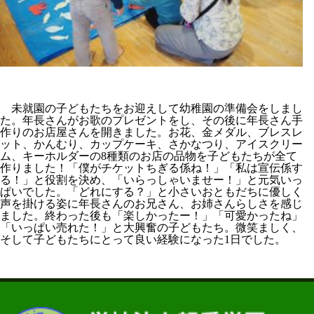
未就園の子どもたちをお迎えして幼稚園の準備会をしまし
た。年長さんがお歌のプレゼントをし、その後に年長さん手
作りのお店屋さんを開きました。お花、金メダル、ブレスレ
ット、かんむり、カップケーキ、さかなつり、アイスクリー
ム、キーホルダーの
8
種類のお店の品物を子どもたちが全て
作りました！「僕がチケットちぎる係ね！」「私は宣伝係す
る！」と役割を決め、「いらっしゃいませー！」と元気いっ
ぱいでした。「どれにする？」と小さいおともだちに優しく
声を掛ける姿に年長さんのお兄さん、お姉さんらしさを感じ
ました。終わった後も「楽しかったー！」「可愛かったね」
「いっぱい売れた！」と大興奮の子どもたち。微笑ましく、
そして子どもたちにとって良い経験になった
1
日でした。