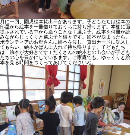
月に一回、園児絵本貸出日があります。子どもたちは絵本の
部屋から絵本を一冊借りておうちに持ち帰ります。本棚に面
提示されている中から迷うことなく選ぶ子、絵本を何冊か読
みながらじっくりと選ぶ子と様々です。絵本が決まったら、
ボランティアのお母さんに絵本を渡し、貸出カードに記入し
てもらい、絵本かばんに入れて持ち帰ります。子どもたち
は、絵本が大好きです！たくさんの絵本との出会いが子ども
たちの心を豊かにしていきます。ご家庭でも、ゆっくりと絵
本を見る時間をつくってあげてくださいね。