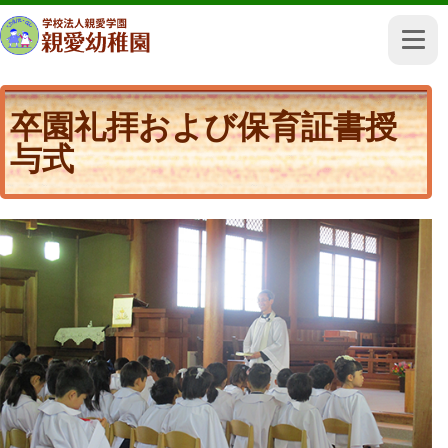
卒園礼拝および保育証書授
与式