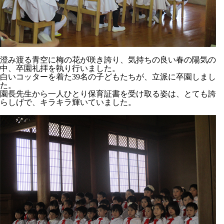
澄み渡る青空に梅の花が咲き誇り、気持ちの良い春の陽気の
中、卒園礼拝を執り行いました。
白いコッターを着た39名の子どもたちが、立派に卒園しまし
た。
園長先生から一人ひとり保育証書を受け取る姿は、とても誇
らしげで、キラキラ輝いていました。