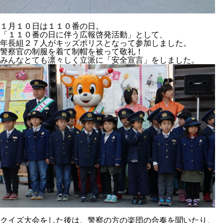
１月１０日は１１０番の日。
「１１０番の日に伴う広報啓発活動」として、
年長組２７人がキッズポリスとなって参加しました。
警察官の制服を着て制帽を被って敬礼！
みんなとても凛々しく立派に「安全宣言」をしました。
クイズ大会をした後は、警察の方の楽団の合奏を聞いたり、