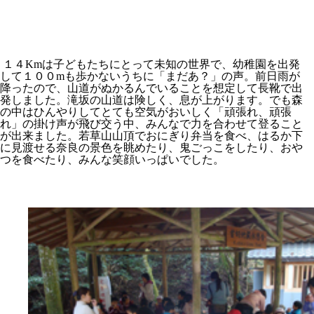
１４Kmは子どもたちにとって未知の世界で、幼稚園を出発
して１００mも歩かないうちに「まだあ？」の声。前日雨が
降ったので、山道がぬかるんでいることを想定して長靴で出
発しました。滝坂の山道は険しく、息が上がります。でも森
の中はひんやりしてとても空気がおいしく「頑張れ、頑張
れ」の掛け声が飛び交う中、みんなで力を合わせて登ること
が出来ました。若草山山頂でおにぎり弁当を食べ、はるか下
に見渡せる奈良の景色を眺めたり、鬼ごっこをしたり、おや
つを食べたり、みんな笑顔いっぱいでした。