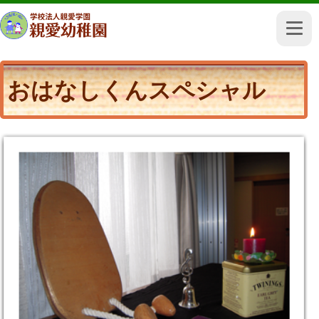
おはなしくんスペシャル