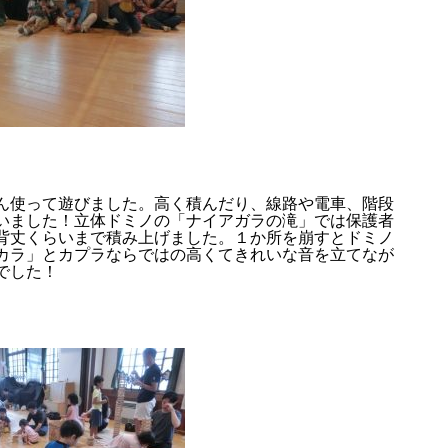
ん使って遊びました。高く積んだり、線路や電車、階段
いました！立体ドミノの「ナイアガラの滝」では保護者
背丈くらいまで積み上げました。１か所を崩すとドミノ
カラ」とカプラならではの高くてきれいな音を立てなが
でした！