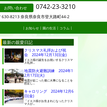
0742-23-3210
お問い合わせ
〒630-8213 奈良県奈良市登大路町44-2
お知らせ
園の生活
コラム
最新の親愛日記
クリスマス礼拝および祝
会 2024年12月13日(金)
イエス様の誕生をお祝いするクリスマ
ス礼拝…
地震防火避難訓練 2024年1
2月17日(火)
地震が起こった後に火事になることを
想定し…
キャロリング 2024年12月6
日(金)
「イエス様がお生まれになったクリス
マスが…