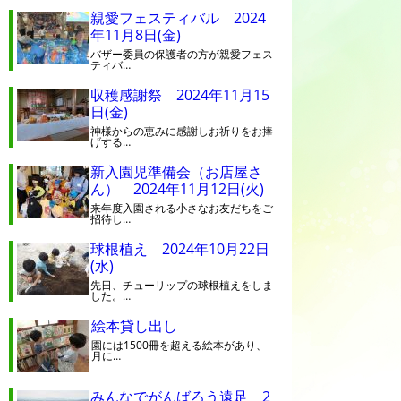
親愛フェスティバル 2024
年11月8日(金)
バザー委員の保護者の方が親愛フェス
ティバ…
収穫感謝祭 2024年11月15
日(金)
神様からの恵みに感謝しお祈りをお捧
げする…
新入園児準備会（お店屋さ
ん） 2024年11月12日(火)
来年度入園される小さなお友だちをご
招待し…
球根植え 2024年10月22日
(水)
先日、チューリップの球根植えをしま
した。…
絵本貸し出し
園には1500冊を超える絵本があり、
月に…
みんなでがんばろう遠足 2