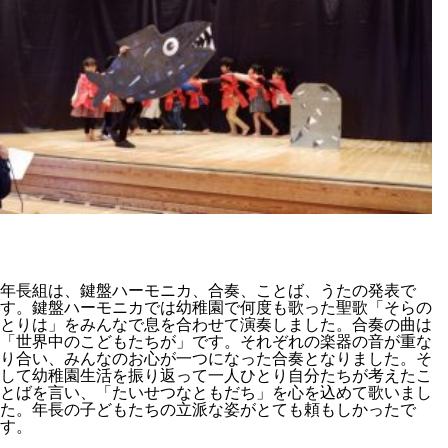
年長組は、鍵盤ハーモニカ、合奏、ことば、うたの発表で
す。鍵盤ハーモニカでは幼稚園で何度も歌った聖歌「そらの
とりは」をみんなで息を合わせて演奏しました。合奏の曲は
「世界中のこどもたちが」です。それぞれの楽器の音が重な
り合い、みんなのお心が一つになった合奏となりました。そ
して幼稚園生活を振り返って一人ひとり自分たちが考えたこ
とばを言い、「たいせつなともだち」を心を込めて歌いまし
た。年長の子どもたちの立派な姿がとても頼もしかったで
す。