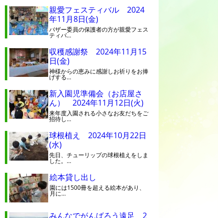
親愛フェスティバル 2024
年11月8日(金)
バザー委員の保護者の方が親愛フェス
ティバ…
収穫感謝祭 2024年11月15
日(金)
神様からの恵みに感謝しお祈りをお捧
げする…
新入園児準備会（お店屋さ
ん） 2024年11月12日(火)
来年度入園される小さなお友だちをご
招待し…
球根植え 2024年10月22日
(水)
先日、チューリップの球根植えをしま
した。…
絵本貸し出し
園には1500冊を超える絵本があり、
月に…
みんなでがんばろう遠足 2