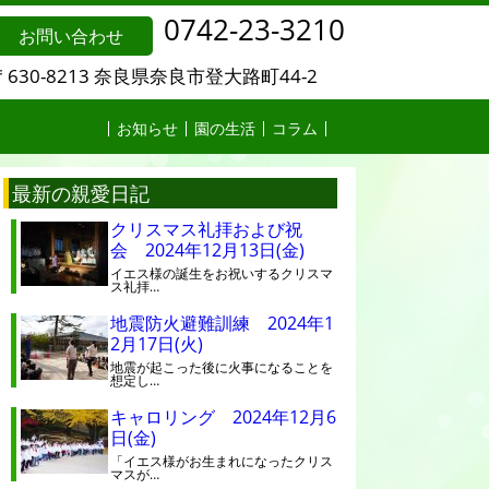
0742-23-3210
お問い合わせ
〒630-8213 奈良県奈良市登大路町44-2
お知らせ
園の生活
コラム
最新の親愛日記
クリスマス礼拝および祝
会 2024年12月13日(金)
イエス様の誕生をお祝いするクリスマ
ス礼拝…
地震防火避難訓練 2024年1
2月17日(火)
地震が起こった後に火事になることを
想定し…
キャロリング 2024年12月6
日(金)
「イエス様がお生まれになったクリス
マスが…