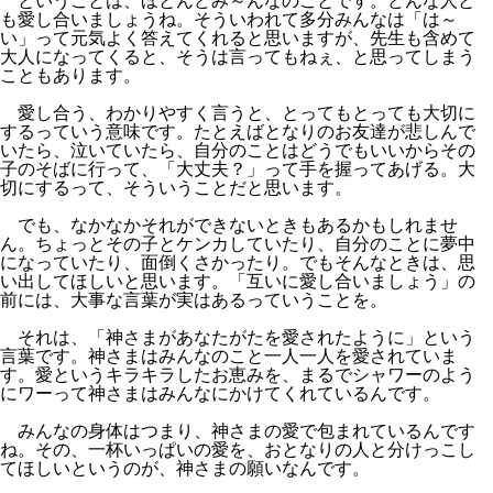
ということは、ほとんどみ～んなのことです。どんな人と
も愛し合いましょうね。そういわれて多分みんなは「は～
い」って元気よく答えてくれると思いますが、先生も含めて
大人になってくると、そうは言ってもねぇ、と思ってしまう
こともあります。
愛し合う、わかりやすく言うと、とってもとっても大切に
するっていう意味です。たとえばとなりのお友達が悲しんで
いたら、泣いていたら、自分のことはどうでもいいからその
子のそばに行って、「大丈夫？」って手を握ってあげる。大
切にするって、そういうことだと思います。
でも、なかなかそれができないときもあるかもしれませ
ん。ちょっとその子とケンカしていたり、自分のことに夢中
になっていたり、面倒くさかったり。でもそんなときは、思
い出してほしいと思います。「互いに愛し合いましょう」の
前には、大事な言葉が実はあるっていうことを。
それは、「神さまがあなたがたを愛されたように」という
言葉です。神さまはみんなのこと一人一人を愛されていま
す。愛というキラキラしたお恵みを、まるでシャワーのよう
にワーって神さまはみんなにかけてくれているんです。
みんなの身体はつまり、神さまの愛で包まれているんです
ね。その、一杯いっぱいの愛を、おとなりの人と分けっこし
てほしいというのが、神さまの願いなんです。